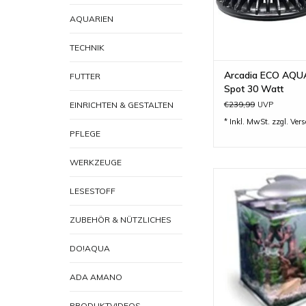
AQUARIEN
TECHNIK
Arcadia ECO AQU
FUTTER
Spot 30 Watt
€239,99
EINRICHTEN & GESTALTEN
UVP
* Inkl. MwSt. zzgl.
Ver
PFLEGE
WERKZEUGE
Arcadia Arc Tank 
LESESTOFF
ZUM WARENKORB H
ZUBEHÖR & NÜTZLICHES
DO!AQUA
ADA AMANO
PRODUKTVIDEOS