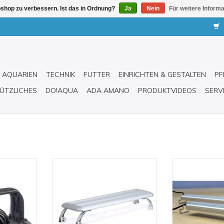
shop zu verbessern. Ist das in Ordnung?
Ja
Nein
Für weitere Inform
AQUARIEN
TECHNIK
FUTTER
EINRICHTEN & GESTALTEN
PF
ÜTZLICHES
DO!AQUA
ADA AMANO
PRODUKTVIDEOS
SERV
 30 Watt
Classica Aquarium-
LED - Leuchte 
r
Aufsatzleuchte mit LEDs
von A
INZUFÜGEN
ZUM WARENKORB HINZUFÜGEN
ZUM WARENKO