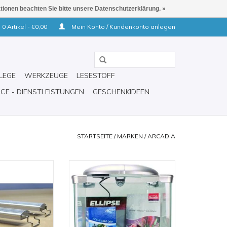
ationen beachten Sie bitte unsere Datenschutzerklärung. »
0 Artikel - €0,00
Mein Konto / Kundenkonto anlegen
LEGE
WERKZEUGE
LESESTOFF
ICE - DIENSTLEISTUNGEN
GESCHENKIDEEN
STARTSEITE
/
MARKEN
/
ARCADIA
Classica Stretch
Arcadia Arc Tank 20 Liter
rcadia
ZUM WARENKORB HINZUFÜGEN
RB HINZUFÜGEN