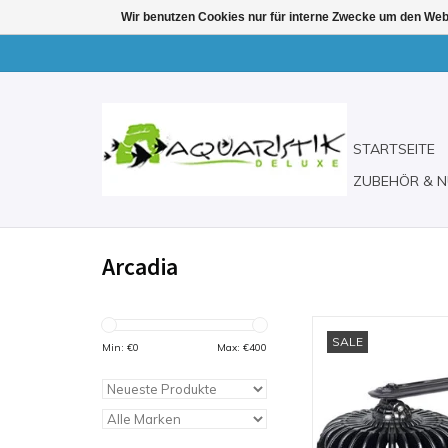
Wir benutzen Cookies nur für interne Zwecke um den Web
STARTSEITE
ZUBEHÖR & N
Arcadia
ECO AQUA LED Spot
SALE
Süßwasse
Min: €
0
Max: €
400
ZUM WARENKORB H