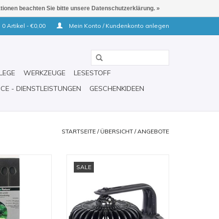
ationen beachten Sie bitte unsere Datenschutzerklärung. »
0 Artikel - €0,00
Mein Konto / Kundenkonto anlegen
LEGE
WERKZEUGE
LESESTOFF
ICE - DIENSTLEISTUNGEN
GESCHENKIDEEN
STARTSEITE
/
ÜBERSICHT
/
ANGEBOTE
ür Aquascaping
ECO AQUA LED Spot 30 Watt
SALE
Süßwasser
RB HINZUFÜGEN
ZUM WARENKORB HINZUFÜGEN