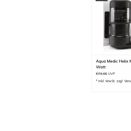
ZUM WARENKORB H
Aqua Medic Helix 
Watt
€73,00
UVP
* Inkl. MwSt. zzgl.
Ver