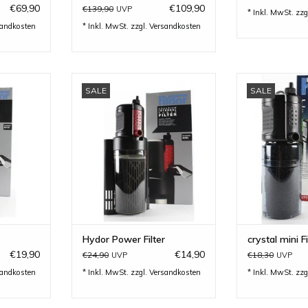
€69,90
€109,90
€139,90
UVP
* Inkl. MwSt. zzg
sandkosten
* Inkl. MwSt. zzgl.
Versandkosten
Innenfilter
hydor Power Filter - Innenfilter
hydor crystal m
SALE
SALE
150 Liter..
für Aquarien von 40-90 Liter...
kleine Innenf
Aquar
INZUFÜGEN
ZUM WARENKORB HINZUFÜGEN
ZUM WARENKO
Hydor Power Filter
crystal mini Fi
€19,90
€14,90
€24,90
€18,30
UVP
UVP
sandkosten
* Inkl. MwSt. zzgl.
Versandkosten
* Inkl. MwSt. zzg