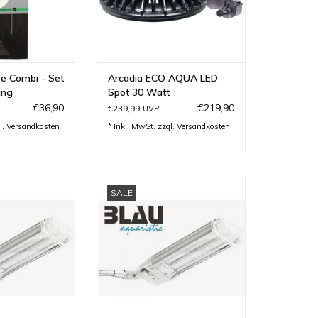
re Combi - Set
Arcadia ECO AQUA LED
ing
Spot 30 Watt
€36,90
€219,90
€239,99
UVP
l.
Versandkosten
* Inkl. MwSt. zzgl.
Versandkosten
ini-Pl 13 Watt
Nano Lampe Mini-Pl 9 Watt
SALE
RB HINZUFÜGEN
ZUM WARENKORB HINZUFÜGEN