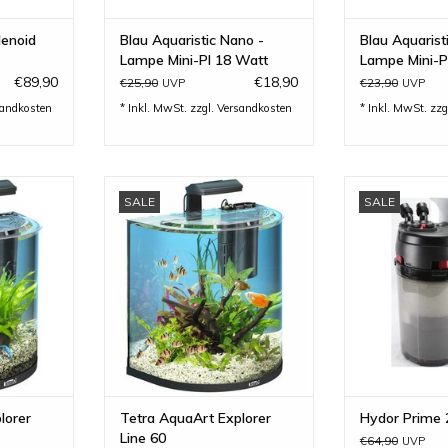
lenoid
Blau Aquaristic Nano -
Blau Aquarist
Lampe Mini-Pl 18 Watt
Lampe Mini-P
€89,90
€18,90
€25,90
€23,90
UVP
UVP
sandkosten
* Inkl. MwSt. zzgl.
Versandkosten
* Inkl. MwSt. zzg
er Line 30
Tetra AquaArt Explorer Line 60
Hydor Prime 2
SALE
SALE
ik und
innovative Technik und
einfache Tec
gn...
modernes Design..
effiz
INZUFÜGEN
ZUM WARENKORB HINZUFÜGEN
ZUM WARENKO
lorer
Tetra AquaArt Explorer
Hydor Prime 
Line 60
€64,90
UVP