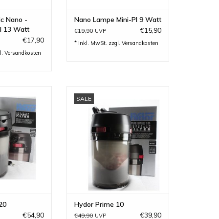
ic Nano -
Nano Lampe Mini-Pl 9 Watt
l 13 Watt
€15,90
€19,90
UVP
€17,90
* Inkl. MwSt. zzgl.
Versandkosten
l.
Versandkosten
0 Außenfilter -
Hydor Prime 10 Außenfilter -
SALE
hnik mit hoher
einfache Technik mit hoher
ientz..
Éffizienz...
RB HINZUFÜGEN
ZUM WARENKORB HINZUFÜGEN
20
Hydor Prime 10
€54,90
€39,90
€49,90
UVP