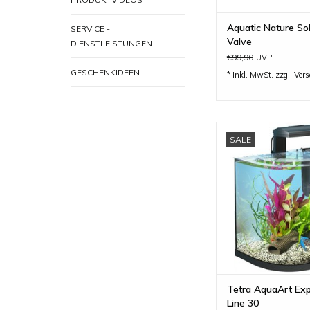
Aquatic Nature So
SERVICE -
Valve
DIENSTLEISTUNGEN
€99,90
UVP
GESCHENKIDEEN
* Inkl. MwSt. zzgl.
Ver
Tetra AquaArt Explor
SALE
innovative Techn
modernes Desi
ZUM WARENKORB H
Tetra AquaArt Exp
Line 30