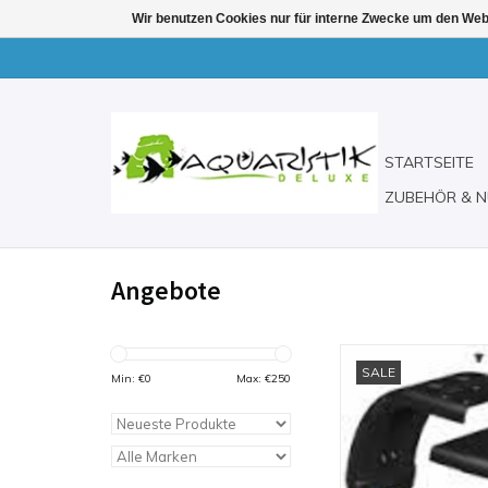
Wir benutzen Cookies nur für interne Zwecke um den Web
STARTSEITE
ZUBEHÖR & N
Angebote
Suna ECO Befesti
SALE
Min: €
0
Max: €
250
ZUM WARENKORB H