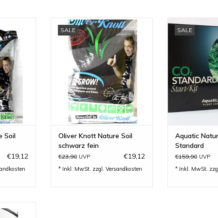
ein - von
Nature Soil schwarz fein - von
Aquatic Na
SALE
SALE
t
Oliver Knott
Standard - Das
sehr pr
INZUFÜGEN
ZUM WARENKORB HINZUFÜGEN
ZUM WARENKO
e Soil
Oliver Knott Nature Soil
Aquatic Natu
schwarz fein
Standard
€19,12
€19,12
€23,90
€159,90
UVP
UVP
sandkosten
* Inkl. MwSt. zzgl.
Versandkosten
* Inkl. MwSt. zzg
Max UV-C