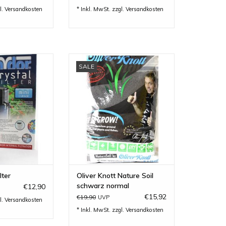
l.
Versandkosten
* Inkl. MwSt. zzgl.
Versandkosten
ini Filter - der
Nature Soil schwarz normal- von
SALE
ilter für Nano-
Oliver Knott..
ien....
ZUM WARENKORB HINZUFÜGEN
RB HINZUFÜGEN
lter
Oliver Knott Nature Soil
schwarz normal
€12,90
€15,92
€19,90
UVP
l.
Versandkosten
* Inkl. MwSt. zzgl.
Versandkosten