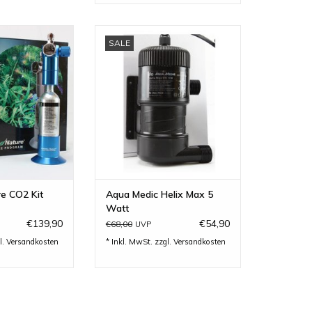
ture CO2 Kit
Aqua Medic Helix Max 5 Watt
SALE
 Design und die
ZUM WARENKORB HINZUFÜGEN
äzise....
RB HINZUFÜGEN
re CO2 Kit
Aqua Medic Helix Max 5
Watt
€139,90
€54,90
€68,00
UVP
l.
Versandkosten
* Inkl. MwSt. zzgl.
Versandkosten