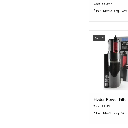
€89,90
UVP
* Inkl. MwSt. zzgl.
Ver
hydor Power Filter - 
SALE
für Aquarien von 80 - 
ZUM WARENKORB H
Hydor Power Filter
€27,90
UVP
* Inkl. MwSt. zzgl.
Ver