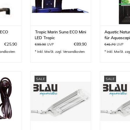
 ECO
Tropic Marin Suna ECO Mini
Aquatic Natu
LED Tropic
für Aquascap
€25,90
€89,90
€99,90
€41,70
UVP
UVP
sandkosten
* Inkl. MwSt. zzgl.
Versandkosten
* Inkl. MwSt. zzg
netventil
Nano - Lampe Mini-Pl 18 Watt
Nano-Lampe M
SALE
SALE
ature
ZUM WARENKORB HINZUFÜGEN
ZUM WARENKO
INZUFÜGEN