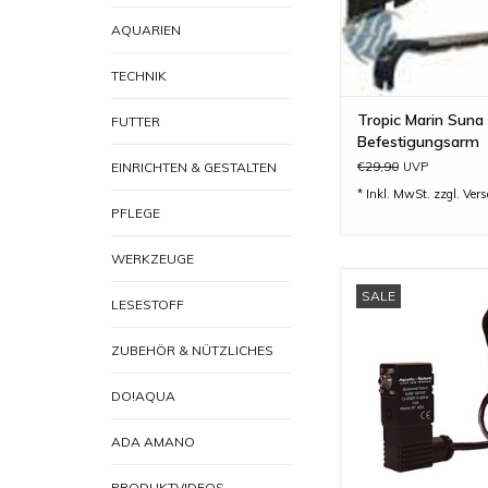
AQUARIEN
TECHNIK
Tropic Marin Suna
FUTTER
Befestigungsarm
€29,90
EINRICHTEN & GESTALTEN
UVP
* Inkl. MwSt. zzgl.
Ver
PFLEGE
WERKZEUGE
Solenoid Valve, Mag
SALE
von Aquatic - N
LESESTOFF
ZUM WARENKORB H
ZUBEHÖR & NÜTZLICHES
DO!AQUA
ADA AMANO
PRODUKTVIDEOS