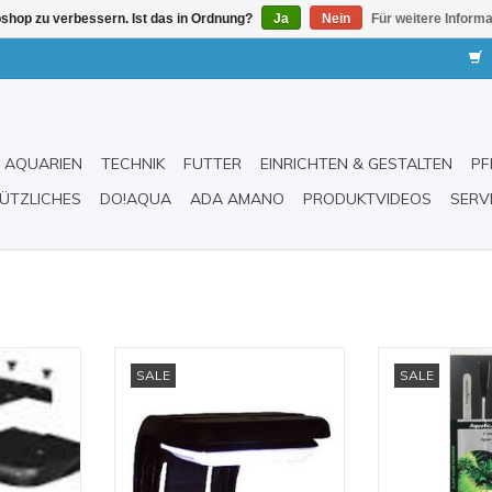
shop zu verbessern. Ist das in Ordnung?
Ja
Nein
Für weitere Inform
AQUARIEN
TECHNIK
FUTTER
EINRICHTEN & GESTALTEN
PF
ÜTZLICHES
DO!AQUA
ADA AMANO
PRODUKTVIDEOS
SERV
gungsarm
Kompaktes LED-Modul speziell
Combi - Set f
SALE
SALE
für Süßwasser-Nano-Aquarien
INZUFÜGEN
ZUM WARENKO
ZUM WARENKORB HINZUFÜGEN