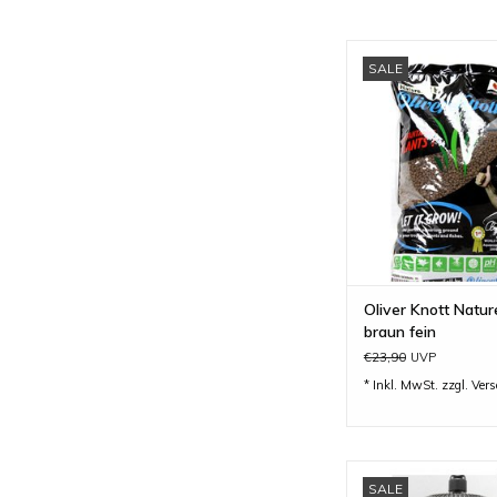
Nature Soil braun f
SALE
Oliver Knot
ZUM WARENKORB H
Oliver Knott Natur
braun fein
€23,90
UVP
* Inkl. MwSt. zzgl.
Ver
Aqua-Medic Helix 
SALE
Keimfilter