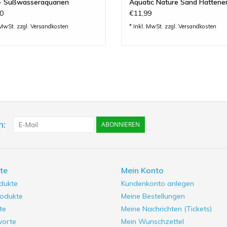
- Süßwasseraquarien
Aquatic Nature Sand Flattene
0
€11,99
 MwSt. zzgl.
Versandkosten
* Inkl. MwSt. zzgl.
Versandkosten
n:
ABONNIEREN
te
Mein Konto
odukte
Kundenkonto anlegen
odukte
Meine Bestellungen
te
Meine Nachrichten (Tickets)
worte
Mein Wunschzettel