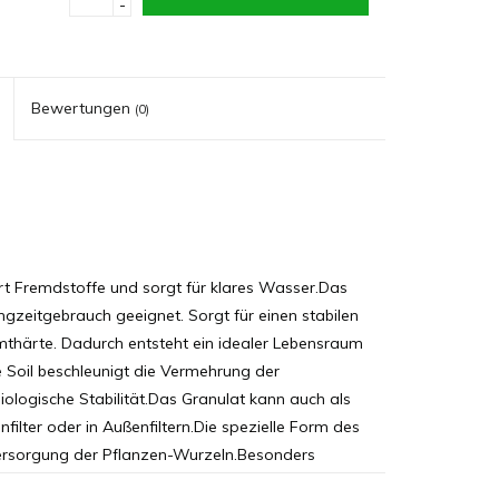
-
Bewertungen
(0)
rt Fremdstoffe und sorgt für klares Wasser.Das
Langzeitgebrauch geeignet. Sorgt für einen stabilen
mthärte. Dadurch entsteht ein idealer Lebensraum
e Soil beschleunigt die Vermehrung der
 biologische Stabilität.Das Granulat kann auch als
filter oder in Außenfiltern.Die spezielle Form des
versorgung der Pflanzen-Wurzeln.Besonders
(Cryptocoryne,Echinodorus). Nature Soil ist der