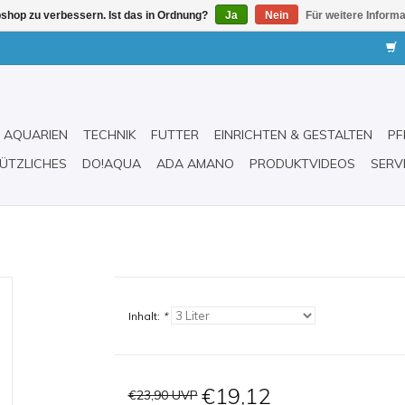
shop zu verbessern. Ist das in Ordnung?
Ja
Nein
Für weitere Inform
AQUARIEN
TECHNIK
FUTTER
EINRICHTEN & GESTALTEN
PF
ÜTZLICHES
DO!AQUA
ADA AMANO
PRODUKTVIDEOS
SERV
Inhalt:
*
€19,12
€23,90 UVP