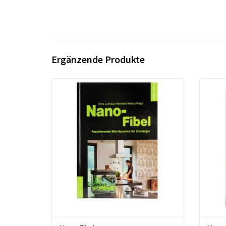
Ergänzende Produkte
Nano-Fibel alles über Aquarien von 10
Nano-
bis 50 Liter...
sie l
ZUM WARENKORB HINZUFÜGEN
ZU