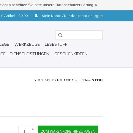
ationen beachten Sie bitte unsere Datenschutzerklärung. »
0 Artikel - €0,00
Mein Konto / Kundenkonto anlegen
LEGE
WERKZEUGE
LESESTOFF
ICE - DIENSTLEISTUNGEN
GESCHENKIDEEN
STARTSEITE
/
NATURE SOIL BRAUN FEIN
+
ZUM WARENKORB HINZUFÜGEN