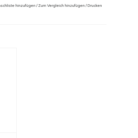
len und andere Tiere die leicht saure und weiche
schliste hinzufügen
/
Zum Vergleich hinzufügen
/
Drucken
- aus
GEN