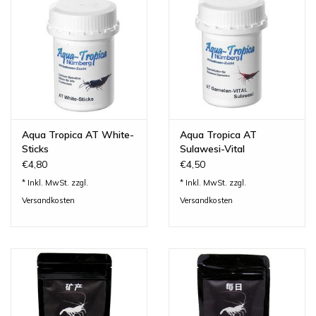
Lesestoff
Zubehör & Nützliches
Do!aqua
Aqua Tropica AT White-
Aqua Tropica AT
ADA Amano
Sticks
Sulawesi-Vital
€4,80
€4,50
* Inkl. MwSt. zzgl.
* Inkl. MwSt. zzgl.
Produktvideos
Versandkosten
Versandkosten
Service - Dienstleistungen
Geschenkideen