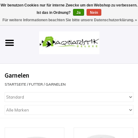
Wir benutzen Cookies nur für interne Zwecke um den Webshop zu verbessern.
Ist das in Ordnung?
Ja
Nein
0 Artikel - €0,00
Für weitere Informationen beachten Sie bitte unsere Datenschutzerklärung. »
Startseite
Aquarien
Technik
Garnelen
Futter
STARTSEITE
/
FUTTER
/
GARNELEN
Einrichten & Gestalten
Pflege
Werkzeuge