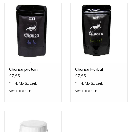
Qualität aller verwendeten Materialien und Inhaltsstoffe,für
beste Ergebnisse bei der Garnelenzucht.
It´s Cookie Time!
Chansu mineral sind schmackhafte Futtersnacks, nach original
Rezeptur von Chansu, aus Asien in Cookie Form. Chansu
mineral liefert alle benötigten Mineralstoffe für eine gesunde
Häutung und zur Unterstützung des Panzeraufbau.
Fütterungsempfehlung
1 Cookie pro 30 Tiere. Übriggebliebene Futterreste, sollte man
Chansu protein
Chansu Herbal
€7,95
€7,95
generell aus dem Aquarium entfernen.
* Inkl. MwSt. zzgl.
* Inkl. MwSt. zzgl.
Erhältlich in: 30g
Versandkosten
Versandkosten
Zusammensetzung:
Mineralstoffe, Pflanzliche Proteinextrakte, Reisstärke, Weich-
und Krebstiere