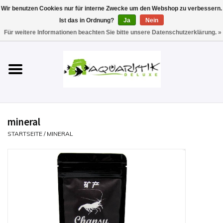
Wir benutzen Cookies nur für interne Zwecke um den Webshop zu verbessern.
Ist das in Ordnung?
Ja
Nein
0 Artikel - €0,00
Für weitere Informationen beachten Sie bitte unsere Datenschutzerklärung. »
Startseite
Aquarien
Technik
mineral
Futter
STARTSEITE
/
MINERAL
Einrichten & Gestalten
Pflege
Werkzeuge