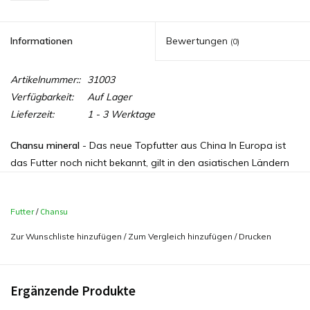
Informationen
Bewertungen
(0)
Artikelnummer::
31003
Verfügbarkeit:
Auf Lager
Lieferzeit:
1 - 3 Werktage
Chansu mineral
- Das neue Topfutter aus China In Europa ist
das Futter noch nicht bekannt, gilt in den asiatischen Ländern
aber als Geheimtipp!
Chansu
ist der neue Star der japansiche
Garnlenzüchter. Um den speziellen Bedürfnissen seiner Tiere
Futter
/
Chansu
gerecht zu werden entwickelt
Chansu
, mit dem Ziel brillante
Farben und beste Zuchtergebnisse zu erreichen, seine eigene
Zur Wunschliste hinzufügen
/
Zum Vergleich hinzufügen
/
Drucken
Produktlinie. Michael Wolfinger hat mit Erfolg versucht diese
Produktlinie in den Europavertrieb zu bekommen. Mit Stolz
können wir Ihnen in unserem Shop die ersten Produkte aus
Ergänzende Produkte
dieser Linie anbieten. Die
Chansu
Produktlinie steht für die hohe