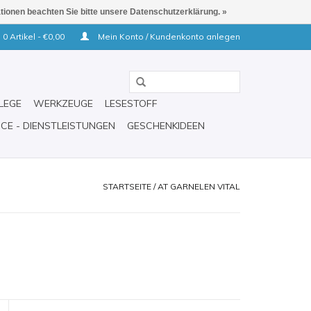
ationen beachten Sie bitte unsere Datenschutzerklärung. »
0 Artikel - €0,00
Mein Konto / Kundenkonto anlegen
LEGE
WERKZEUGE
LESESTOFF
ICE - DIENSTLEISTUNGEN
GESCHENKIDEEN
STARTSEITE
/
AT GARNELEN VITAL