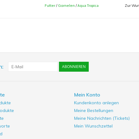
Futter
/
Garnelen
/
Aqua Tropica
Zur Wun
Zusammensetzung
Algen, Krebstiere, Soja-Proteine, Fisch, pflanzl
Analytische Bestandteile
45,0 % Rohprotein, 5,0% Rohfett, 5,0 % Rohfa
Zusatzstoffe
Vitamine, Provitamine und andere chemisch def
n:
ABONNIEREN
Vitamin A 30000 IE
Vitamin D3 1900 IE
Vitamin C 550 mg
te
Vitamin E 100 mg
Mein Konto
odukte
Kundenkonto anlegen
Fütterungsempfehlung
odukte
Meine Bestellungen
Zweimal täglich kleine Mengen füttern die inne
te
Meine Nachrichten (Tickets)
Übriggebliebene Futterreste sollte man gener
worte
Mein Wunschzettel
d