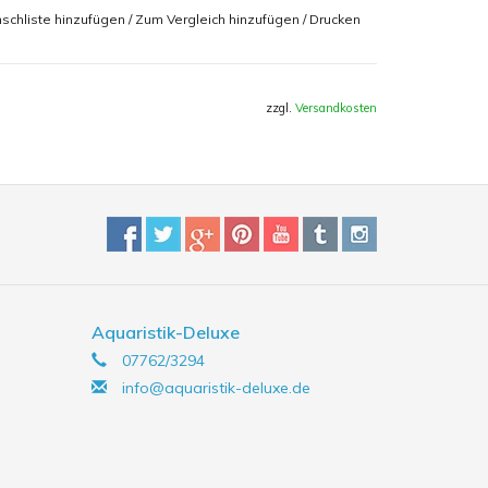
schliste hinzufügen
/
Zum Vergleich hinzufügen
/
Drucken
iches Eiweisextrakt, Hefen, Getreide, Lecethin
zzgl.
Versandkosten
ser, 10,0% Rohasche
inierte Stoffe mit ähnlicher Wirkung (pro 1000 g)
Aquaristik-Deluxe
07762/3294
info@aquaristik-deluxe.de
rhalb einer Stunde gefressen sind.
ell aus dem Aquarium entfernen.