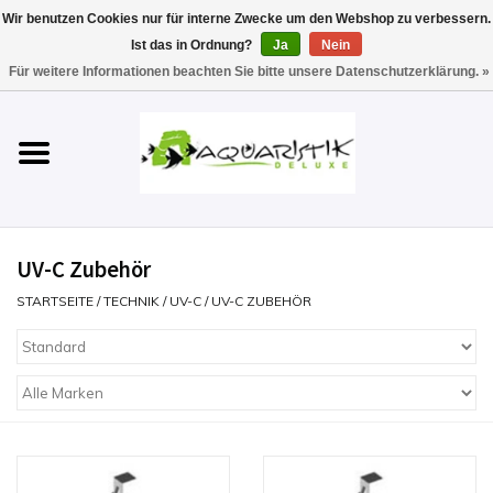
Wir benutzen Cookies nur für interne Zwecke um den Webshop zu verbessern.
Ist das in Ordnung?
Ja
Nein
0 Artikel - €0,00
Für weitere Informationen beachten Sie bitte unsere Datenschutzerklärung. »
Startseite
Aquarien
Technik
UV-C Zubehör
Futter
STARTSEITE
/
TECHNIK
/
UV-C
/
UV-C ZUBEHÖR
Einrichten & Gestalten
Pflege
Werkzeuge