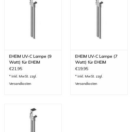
Lesestoff
Zubehör & Nützliches
Do!aqua
EHEIM UV-C Lampe (9
EHEIM UV-C Lampe (7
ADA Amano
Watt) für EHEIM
Watt) für EHEIM
reeflexUV 500
reeflexUV 350
€21,95
€19,95
* Inkl. MwSt. zzgl.
* Inkl. MwSt. zzgl.
Produktvideos
Versandkosten
Versandkosten
Service - Dienstleistungen
Geschenkideen