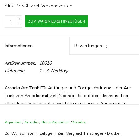
* Inkl. MwSt. zzgl.
Versandkosten
+
ZUM WARENKORB HINZUFÜGEN
-
Informationen
Bewertungen
(0)
Artikelnummer::
10016
Lieferzeit:
1 - 3 Werktage
Arcadia Arc Tank
Für Anfänger und Fortgeschrittene - der Arc
Tank von Arcadia mit viel Zubehör. Bis auf den Heizer ist hier
alles dabei, was benötigt wird um ein schönes Aquarium zu
gestalten. Modernes Design mit abgerundeten Ecken, für freie
Sicht auf Fische und Pflanzen.
Aquarien
/
Arcadia
/
Nano Aquarium
/
Arcadia
Zur Wunschliste hinzufügen
/
Zum Vergleich hinzufügen
/
Drucken
Qualitativ hochwertiges 5 mm Glas