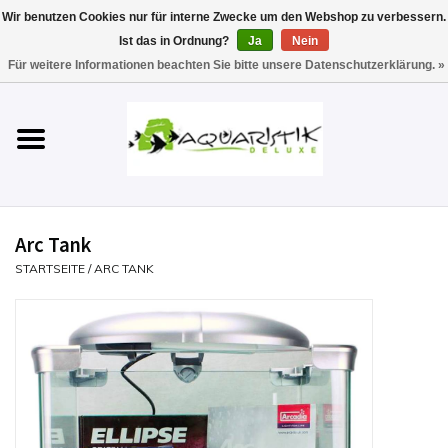
Wir benutzen Cookies nur für interne Zwecke um den Webshop zu verbessern.
Ist das in Ordnung?
Ja
Nein
0 Artikel - €0,00
Für weitere Informationen beachten Sie bitte unsere Datenschutzerklärung. »
Startseite
Aquarien
Technik
Arc Tank
Futter
STARTSEITE
/
ARC TANK
Einrichten & Gestalten
Pflege
Werkzeuge