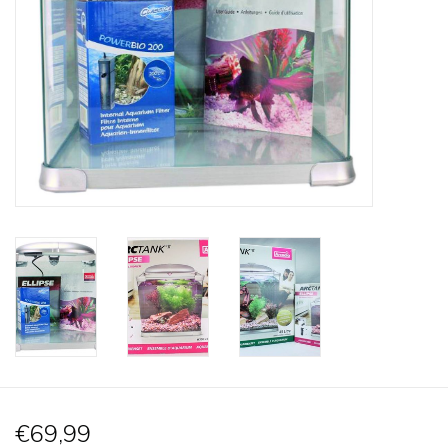
Lesestoff
Zubehör & Nützliches
Do!aqua
ADA Amano
Produktvideos
Service - Dienstleistungen
Geschenkideen
€69,99