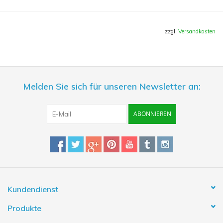
Mit dabei
zzgl.
Versandkosten
- Innenfilter
- Glasabdeckung
- Lampe inklusive Leuchtmittel
Maße:
Breit: 30 cm Hoch: 27 cm Tief: 23 cm
Melden Sie sich für unseren Newsletter an:
Inhalt
: 20 Liter
ABONNIEREN
Kundendienst
Produkte