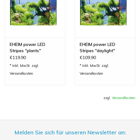
EHEIM power LED
EHEIM power LED
Stripes "plants"
Stripes "daylight"
€119,90
€109,90
* Inkl. MwSt. zzgl.
* Inkl. MwSt. zzgl.
Versandkosten
Versandkosten
Verschiedene Längen von 180 mm bis 1200 mm
Erzeugt den Welleneffekt
Niedriger Energieverbrauch
zzgl.
Versandkosten
Leuchte wasserdicht nach IP67
2 Jahre Garantie
Melden Sie sich für unseren Newsletter an: