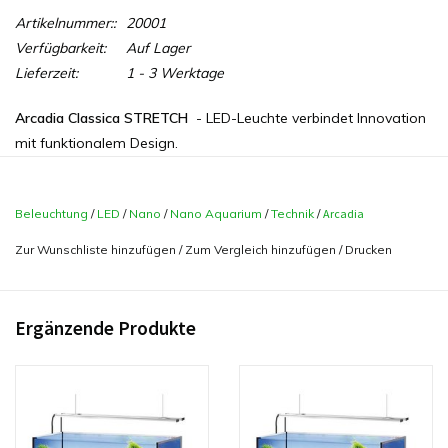
Artikelnummer::
20001
Verfügbarkeit:
Auf Lager
Lieferzeit:
1 - 3 Werktage
Arcadia Classica STRETCH
- LED-Leuchte verbindet Innovation
mit funktionalem Design.
Diese extrem flache, ausziehbare LED-Einheit passt auf
Aquarien verschiedener Länge und ist damit eines der
Beleuchtung
/
LED
/
Nano
/
Nano Aquarium
/
Technik
/
Arcadia
flexibelsten Produkte seiner Art auf dem Markt.
Zur Wunschliste hinzufügen
/
Zum Vergleich hinzufügen
/
Drucken
Ergänzende Produkte