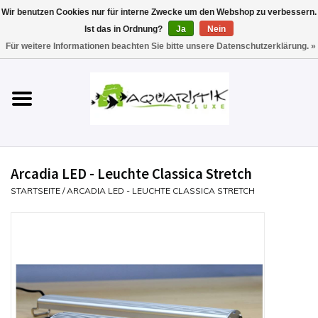
Wir benutzen Cookies nur für interne Zwecke um den Webshop zu verbessern.
Ist das in Ordnung?
Ja
Nein
0 Artikel - €0,00
Für weitere Informationen beachten Sie bitte unsere Datenschutzerklärung. »
Startseite
Aquarien
Technik
Arcadia LED - Leuchte Classica Stretch
Futter
STARTSEITE
/
ARCADIA LED - LEUCHTE CLASSICA STRETCH
Einrichten & Gestalten
Pflege
Werkzeuge