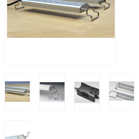
Lesestoff
Zubehör & Nützliches
Do!aqua
ADA Amano
Produktvideos
Service - Dienstleistungen
Geschenkideen