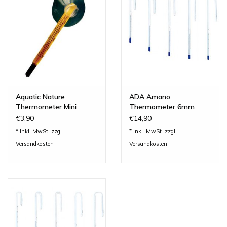
Lesestoff
Zubehör & Nützliches
Do!aqua
Aquatic Nature
ADA Amano
ADA Amano
Thermometer Mini
Thermometer 6mm
€3,90
€14,90
* Inkl. MwSt. zzgl.
* Inkl. MwSt. zzgl.
Produktvideos
Versandkosten
Versandkosten
Service - Dienstleistungen
Geschenkideen