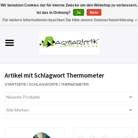
Wir benutzen Cookies nur für interne Zwecke um den Webshop zu verbessern.
Ist das in Ordnung?
Ja
Nein
0 Artikel - €0,00
Für weitere Informationen beachten Sie bitte unsere Datenschutzerklärung. »
Startseite
Aquarien
Technik
Artikel mit Schlagwort Thermometer
Futter
STARTSEITE
/
SCHLAGWORTE
/
THERMOMETER
Einrichten & Gestalten
Pflege
Werkzeuge