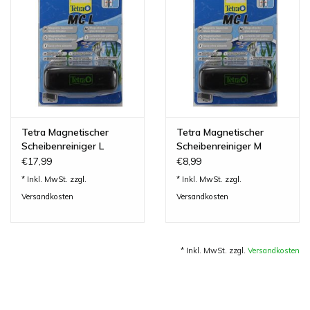
Lesestoff
Zubehör & Nützliches
Do!aqua
Tetra Magnetischer
Tetra Magnetischer
ADA Amano
Scheibenreiniger L
Scheibenreiniger M
€17,99
€8,99
* Inkl. MwSt. zzgl.
* Inkl. MwSt. zzgl.
Produktvideos
Versandkosten
Versandkosten
Service - Dienstleistungen
* Inkl. MwSt. zzgl.
Versandkosten
Geschenkideen