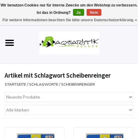
Wir benutzen Cookies nur für interne Zwecke um den Webshop zu verbessern.
Ist das in Ordnung?
Ja
Nein
0 Artikel - €0,00
Für weitere Informationen beachten Sie bitte unsere Datenschutzerklärung. »
Startseite
Aquarien
Technik
Artikel mit Schlagwort Scheibenreinger
Futter
STARTSEITE
/
SCHLAGWORTE
/
SCHEIBENREINGER
Einrichten & Gestalten
Pflege
Werkzeuge