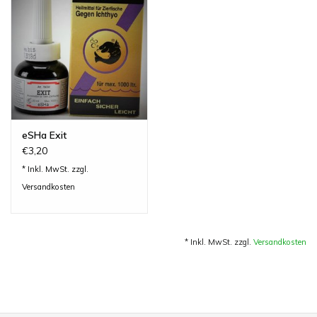
Lesestoff
Zubehör & Nützliches
Do!aqua
eSHa Exit
ADA Amano
€3,20
* Inkl. MwSt. zzgl.
Produktvideos
Versandkosten
Service - Dienstleistungen
* Inkl. MwSt. zzgl.
Versandkosten
Geschenkideen