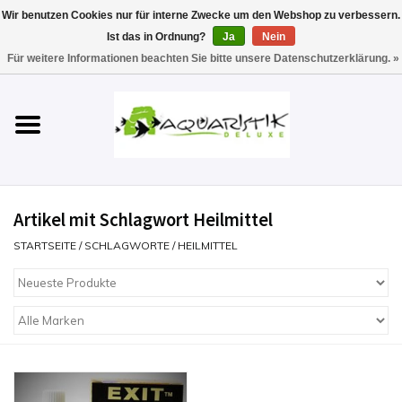
Wir benutzen Cookies nur für interne Zwecke um den Webshop zu verbessern.
Ist das in Ordnung?
Ja
Nein
0 Artikel - €0,00
Für weitere Informationen beachten Sie bitte unsere Datenschutzerklärung. »
Startseite
Aquarien
Technik
Artikel mit Schlagwort Heilmittel
Futter
STARTSEITE
/
SCHLAGWORTE
/
HEILMITTEL
Einrichten & Gestalten
Pflege
Werkzeuge