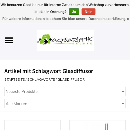
Wir benutzen Cookies nur für interne Zwecke um den Webshop zu verbessern.
Ist das in Ordnung?
Ja
Nein
0 Artikel - €0,00
Für weitere Informationen beachten Sie bitte unsere Datenschutzerklärung. »
Startseite
Aquarien
Technik
Artikel mit Schlagwort Glasdiffusor
Futter
STARTSEITE
/
SCHLAGWORTE
/
GLASDIFFUSOR
Einrichten & Gestalten
Pflege
Werkzeuge