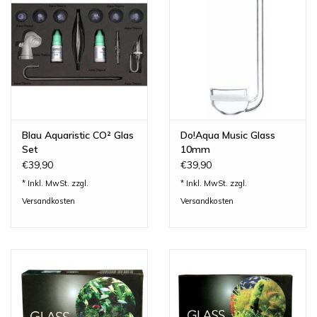
Lesestoff
Zubehör & Nützliches
Do!aqua
Blau Aquaristic CO² Glas
Do!Aqua Music Glass
ADA Amano
Set
10mm
€39,90
€39,90
* Inkl. MwSt. zzgl.
* Inkl. MwSt. zzgl.
Produktvideos
Versandkosten
Versandkosten
Service - Dienstleistungen
Geschenkideen