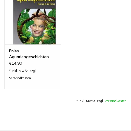
Lesestoff
Zubehör & Nützliches
Do!aqua
Enies
Aquariengeschichten
ADA Amano
€14,90
* Inkl. MwSt. zzgl.
Produktvideos
Versandkosten
Service - Dienstleistungen
* Inkl. MwSt. zzgl.
Versandkosten
Geschenkideen