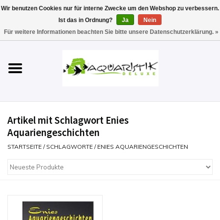
Wir benutzen Cookies nur für interne Zwecke um den Webshop zu verbessern.
Ist das in Ordnung?
Ja
Nein
0 Artikel - €0,00
Für weitere Informationen beachten Sie bitte unsere Datenschutzerklärung. »
Startseite
Aquarien
Technik
Artikel mit Schlagwort Enies
Futter
Aquariengeschichten
STARTSEITE
/
SCHLAGWORTE
/
ENIES AQUARIENGESCHICHTEN
Einrichten & Gestalten
Pflege
Werkzeuge