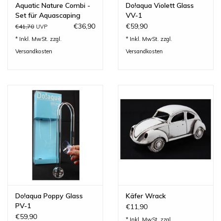
Aquatic Nature Combi -
Do!aqua Violett Glass
Set für Aquascaping
VV-1
€36,90
€59,90
€41,70
UVP
* Inkl. MwSt. zzgl.
* Inkl. MwSt. zzgl.
Versandkosten
Versandkosten
Do!aqua Poppy Glass
Käfer Wrack
PV-1
€11,90
€59,90
* Inkl. MwSt. zzgl.