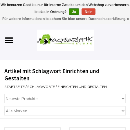
Wir benutzen Cookies nur für interne Zwecke um den Webshop zu verbessern.
Ist das in Ordnung?
Ja
Nein
0 Artikel - €0,00
Für weitere Informationen beachten Sie bitte unsere Datenschutzerklärung. »
Startseite
Aquarien
Technik
Artikel mit Schlagwort Einrichten und
Futter
Gestalten
STARTSEITE
/
SCHLAGWORTE
/
EINRICHTEN UND GESTALTEN
Einrichten & Gestalten
Pflege
Werkzeuge