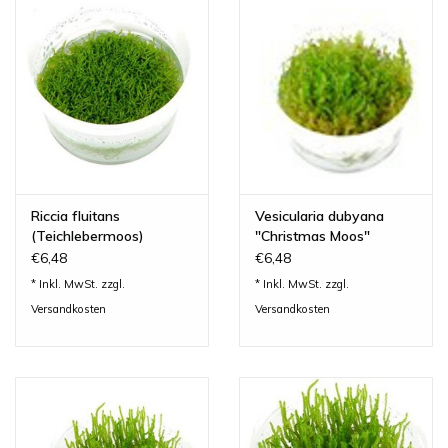
Lesestoff
Zubehör & Nützliches
Do!aqua
ADA Amano
Riccia fluitans
Vesicularia dubyana
(Teichlebermoos)
"Christmas Moos"
€6,48
€6,48
Produktvideos
* Inkl. MwSt. zzgl.
* Inkl. MwSt. zzgl.
Versandkosten
Versandkosten
Service - Dienstleistungen
Geschenkideen