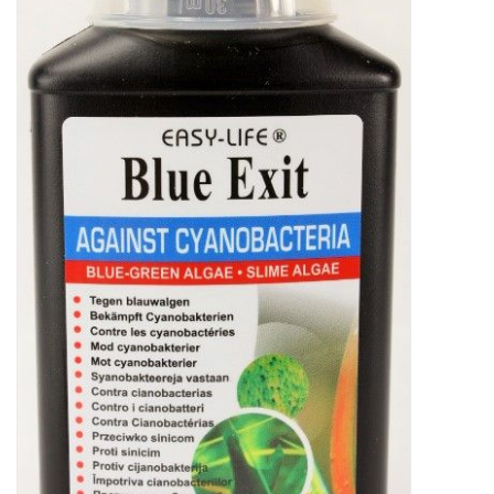
Lesestoff
Zubehör & Nützliches
Do!aqua
ADA Amano
Produktvideos
Service - Dienstleistungen
Geschenkideen