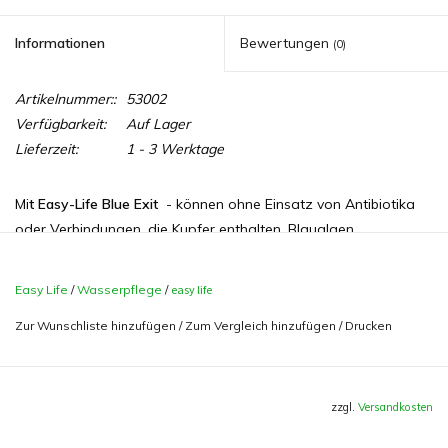
Informationen
Bewertungen
(0)
Artikelnummer::
53002
Verfügbarkeit:
Auf Lager
Lieferzeit:
1 - 3 Werktage
Mi
t Easy-Life Blue Exit
- können ohne Einsatz von Antibiotika
oder Verbindungen, die Kupfer enthalten, Blaualgen
(Cyanobakterien) entfernt werden. Cyanobakterien (Blaualgen)
werden oft durch eine Ansteckung, einen bakteriellen
Easy Life
/
Wasserpflege
/
easy life
Stoffwechsel, der aus dem Gleichgewicht geraten ist, einen
Zur Wunschliste hinzufügen
/
Zum Vergleich hinzufügen
/
Drucken
stark verschmutzten Boden (Verrottung) oder einen zu
niedrigen Nitratgehalt verursacht. Blue Exit bekämpft
entschlossen Cyanobakterien, ist einfach und sicher im
Gebrauch und unschädlich für Fische, Garnelen, Schnecken oder
zzgl.
Versandkosten
Pflanzen. Wenn der Befall groß ist, kann das Produkt einige