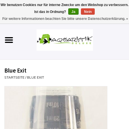
Wir benutzen Cookies nur für interne Zwecke um den Webshop zu verbessern.
Ist das in Ordnung?
Ja
Nein
0 Artikel - €0,00
Für weitere Informationen beachten Sie bitte unsere Datenschutzerklärung. »
Startseite
Aquarien
Technik
Blue Exit
Futter
STARTSEITE
/
BLUE EXIT
Einrichten & Gestalten
Pflege
Werkzeuge