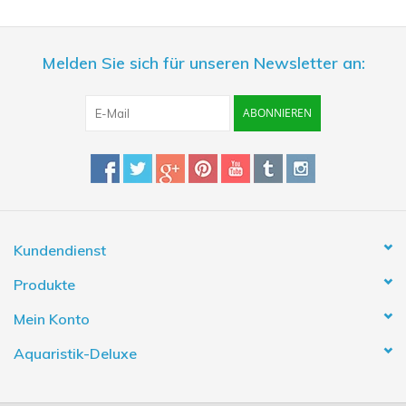
Tage in Folge verabreicht werden, auch in doppelter Dosis.
Inhalt:
250 ml
Melden Sie sich für unseren Newsletter an:
ABONNIEREN
Kundendienst
Produkte
Mein Konto
Aquaristik-Deluxe