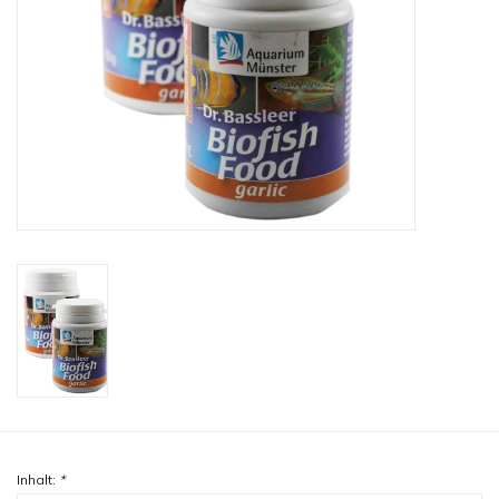
Lesestoff
Zubehör & Nützliches
Do!aqua
ADA Amano
Produktvideos
Service - Dienstleistungen
Geschenkideen
Inhalt:
*