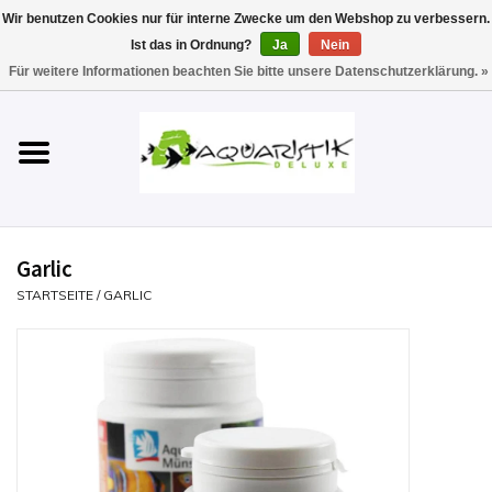
Wir benutzen Cookies nur für interne Zwecke um den Webshop zu verbessern.
Ist das in Ordnung?
Ja
Nein
0 Artikel - €0,00
Für weitere Informationen beachten Sie bitte unsere Datenschutzerklärung. »
Startseite
Aquarien
Technik
Garlic
Futter
STARTSEITE
/
GARLIC
Einrichten & Gestalten
Pflege
Werkzeuge