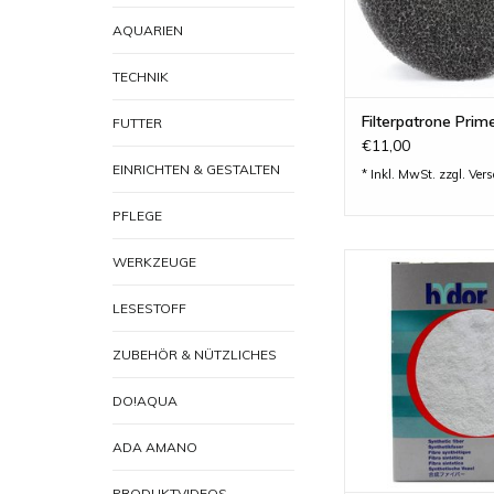
AQUARIEN
TECHNIK
Filterpatrone Prim
FUTTER
€11,00
EINRICHTEN & GESTALTEN
* Inkl. MwSt. zzgl.
Ver
PFLEGE
hydor Synthetic
WERKZEUGE
Filtermedium für d
Aussenfilter von
LESESTOFF
ZUM WARENKORB H
ZUBEHÖR & NÜTZLICHES
DO!AQUA
ADA AMANO
PRODUKTVIDEOS