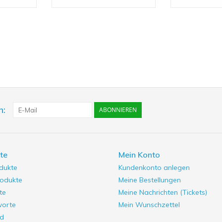
n:
ABONNIEREN
te
Mein Konto
odukte
Kundenkonto anlegen
odukte
Meine Bestellungen
te
Meine Nachrichten (Tickets)
worte
Mein Wunschzettel
d