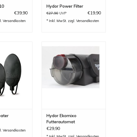
10
Hydor Power Filter
€39,90
€19,90
€27,90
UVP
l.
Versandkosten
* Inkl. MwSt. zzgl.
Versandkosten
ater - Maximale
Hydor Ekomixo Futterautomat
ch PTC-System..
ZUM WARENKORB HINZUFÜGEN
RB HINZUFÜGEN
eater
Hydor Ekomixo
Futterautomat
€29,90
l.
Versandkosten
* Inkl. MwSt. zzgl.
Versandkosten