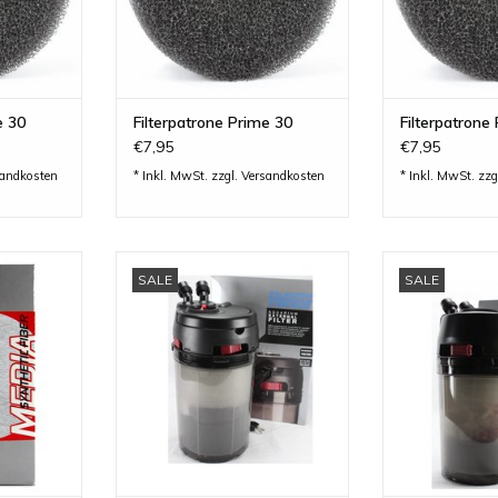
e 30
Filterpatrone Prime 30
Filterpatrone
€7,95
€7,95
sandkosten
* Inkl. MwSt. zzgl.
Versandkosten
* Inkl. MwSt. zzg
 Fiber
Hydor Prime 20 Außenfilter -
Hydor Prime 1
SALE
SALE
ie Pime-
einfache Technik mit hoher
einfache Tec
 Hydor
effizientz..
Éffiz
INZUFÜGEN
ZUM WARENKORB HINZUFÜGEN
ZUM WARENKO