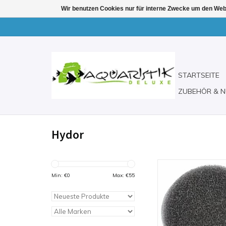
Wir benutzen Cookies nur für interne Zwecke um den Web
STARTSEITE
ZUBEHÖR & N
Hydor
Filterpatrone prime
Filtermatte für den P
Min: €
0
Max: €
55
Hydor
ZUM WARENKORB H