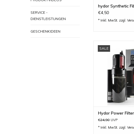
hydor Synthetic Fi
€4,50
SERVICE -
DIENSTLEISTUNGEN
* Inkl. MwSt. zzgl.
Ver
GESCHENKIDEEN
hydor Power Filter - 
SALE
für Aquarien von 40-9
ZUM WARENKORB H
Hydor Power Filter
€24,90
UVP
* Inkl. MwSt. zzgl.
Ver