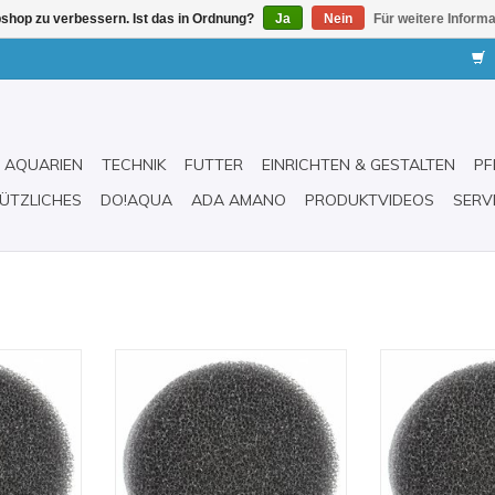
shop zu verbessern. Ist das in Ordnung?
Ja
Nein
Für weitere Inform
AQUARIEN
TECHNIK
FUTTER
EINRICHTEN & GESTALTEN
PF
ÜTZLICHES
DO!AQUA
ADA AMANO
PRODUKTVIDEOS
SERV
 30 grobe
Filterpatrone Prime 30 grobe
Filterpatr
rime 30 von
Filtermatte für den Prime 30
ZUM WARENKO
Aussenfilter von Hydor
INZUFÜGEN
ZUM WARENKORB HINZUFÜGEN