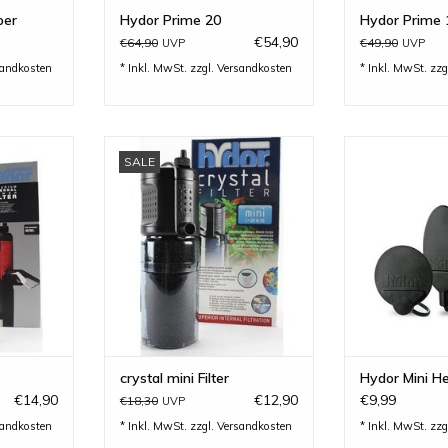
ber
Hydor Prime 20
Hydor Prime 
€54,90
€64,90
€49,90
UVP
UVP
sandkosten
* Inkl. MwSt. zzgl.
Versandkosten
* Inkl. MwSt. zzg
Innenfilter
hydor crystal mini Filter - der
Hydor Mini He
SALE
0 Liter...
kleine Innenfilter für Nano-
Sicherheit dur
Aquarien....
INZUFÜGEN
ZUM WARENKO
ZUM WARENKORB HINZUFÜGEN
crystal mini Filter
Hydor Mini H
€14,90
€12,90
€9,99
€18,30
UVP
sandkosten
* Inkl. MwSt. zzgl.
Versandkosten
* Inkl. MwSt. zzg