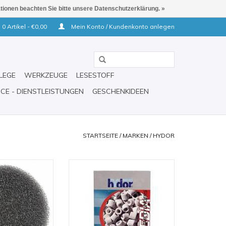
ationen beachten Sie bitte unsere Datenschutzerklärung. »
0 Artikel - €0,00
Mein Konto / Kundenkonto anlegen
LEGE
WERKZEUGE
LESESTOFF
ICE - DIENSTLEISTUNGEN
GESCHENKIDEEN
STARTSEITE
/
MARKEN
/
HYDOR
one Prime 20
hydor Ceramic Cylinders - hoch
poröse Keramikröhrchen für
RB HINZUFÜGEN
Aussenfilter.
ZUM WARENKORB HINZUFÜGEN