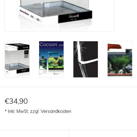
Lesestoff
Zubehör & Nützliches
Do!aqua
ADA Amano
Produktvideos
Service - Dienstleistungen
€34,90
* Inkl. MwSt. zzgl.
Versandkosten
Geschenkideen