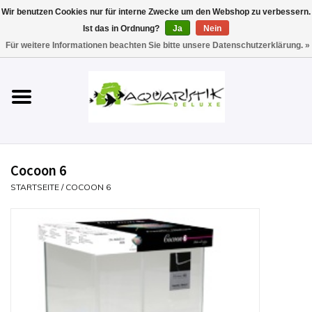
Wir benutzen Cookies nur für interne Zwecke um den Webshop zu verbessern.
Ist das in Ordnung?
Ja
Nein
0 Artikel - €0,00
Für weitere Informationen beachten Sie bitte unsere Datenschutzerklärung. »
Startseite
Aquarien
Technik
Cocoon 6
Futter
STARTSEITE
/
COCOON 6
Einrichten & Gestalten
Pflege
Werkzeuge