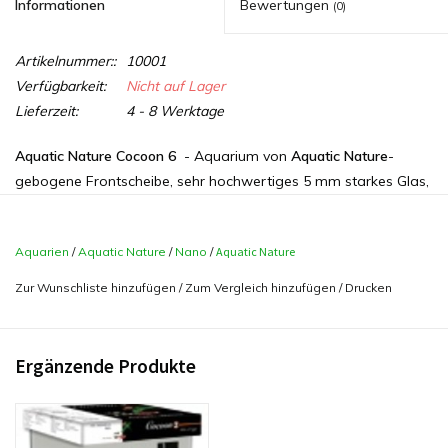
Informationen
Bewertungen
(0)
Artikelnummer::
10001
Verfügbarkeit:
Nicht auf Lager
Lieferzeit:
4 - 8 Werktage
Aquatic Nature Cocoon 6
- Aquarium von
Aquatic Nature
-
gebogene Frontscheibe, sehr hochwertiges 5 mm starkes Glas,
geschliffen und poliert.
Aquarien
/
Aquatic Nature
/
Nano
/
Aquatic Nature
Inklusive Abdeckung und Sicherheitsunterlage. Ohne Filter und
Zur Wunschliste hinzufügen
/
Zum Vergleich hinzufügen
/
Drucken
Beleuchtung.
Maße;
40x26x30 cm Inhalt 31,2 Liter
Ergänzende Produkte