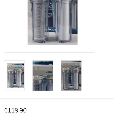
Lesestoff
Zubehör & Nützliches
Do!aqua
ADA Amano
Produktvideos
Service - Dienstleistungen
Geschenkideen
€119,90