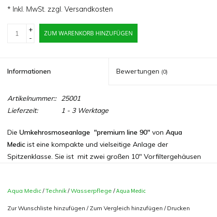
* Inkl. MwSt. zzgl.
Versandkosten
+
ZUM WARENKORB HINZUFÜGEN
-
Informationen
Bewertungen
(0)
Artikelnummer::
25001
Lieferzeit:
1 - 3 Werktage
Die
Umkehrosmoseanlage "premium line 90"
von
Aqua
Medic
ist eine kompakte und vielseitige Anlage der
Spitzenklasse. Sie ist mit zwei großen 10" Vorfiltergehäusen
ausgestattet. Die Filtereinsätze (Aktivkohle und Feinfilter)
können leicht gewechselt werden. Alle Komponenten, die
Aqua Medic
/
Technik
/
Wasserpflege
/
Aqua Medic
Vorfiltergehäuse und das Membranmodul sind auf einem
stabilen pulverbeschichtetem Haltewinkel montiert. Die Anlage
Zur Wunschliste hinzufügen
/
Zum Vergleich hinzufügen
/
Drucken