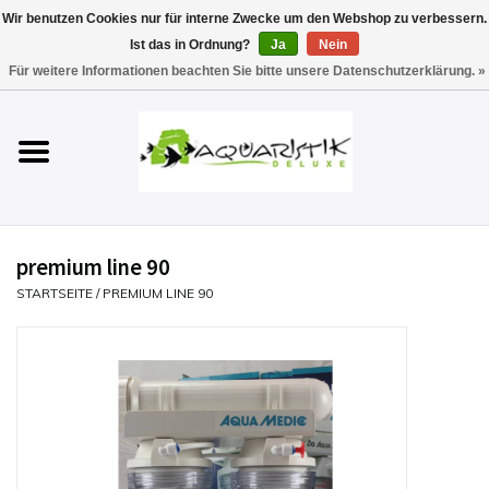
Wir benutzen Cookies nur für interne Zwecke um den Webshop zu verbessern.
Ist das in Ordnung?
Ja
Nein
0 Artikel - €0,00
Für weitere Informationen beachten Sie bitte unsere Datenschutzerklärung. »
Startseite
Aquarien
Technik
premium line 90
Futter
STARTSEITE
/
PREMIUM LINE 90
Einrichten & Gestalten
Pflege
Werkzeuge