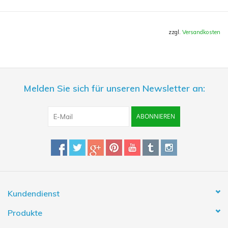
liefert bis zu 90 Liter am Tag. Die Anlage besitzt ein Spülventil
und kommt damit auf eine Ausbeute (Abwasser:Reinwasser)
von 3:1. Die Salzrückhalterate beträgt 95 - 98 %.
zzgl.
Versandkosten
Lieferung komplett mit Zubehör: Schwebstofffilter,
Melden Sie sich für unseren Newsletter an:
Aktivkohlefilter , Umkehrosmosemodul . Spülventil ,
Wasseranschluss
ABONNIEREN
Kundendienst
Produkte