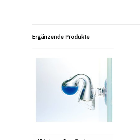
Ergänzende Produkte
Drop Checker CO2 Kontrollgerät
ZUM WARENKORB HINZUFÜGEN