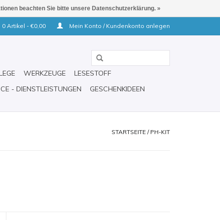
ationen beachten Sie bitte unsere Datenschutzerklärung. »
0 Artikel - €0,00
Mein Konto / Kundenkonto anlegen
LEGE
WERKZEUGE
LESESTOFF
ICE - DIENSTLEISTUNGEN
GESCHENKIDEEN
STARTSEITE
/
PH-KIT