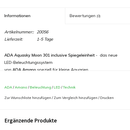
Informationen
Bewertungen
(0)
Artikelnummer::
20056
Lieferzeit:
1-5 Tage
ADA Aquasky Moon 301 inclusive Spiegeleinheit
- das neue
LED-Beleuchtungssystem
von
ADA
Amano
speziell für kleine Aquarien.
Die
AQUASKY MOON
verfügt über die 1,5-fache Lichtintensität
ADA
/
Amano
/
Beleuchtung
/
LED
/
Technik
des Standard-Aquasky Modells. Der matte Acryl-Standfuß
Zur Wunschliste hinzufügen
/
Zum Vergleich hinzufügen
/
Drucken
schein zu glühen (Mondlicht - Effekt), wenn das Licht
eingeschaltet ist und kann ein Zimmer dann zusätzlich sanft
beleuchten wie Mondlicht. Die Rippenförmige Aluminiumstruktur
Ergänzende Produkte
der LED-Einheit sorgt für eine effiziente Wärmeabfuhr.