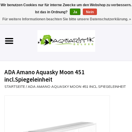
Wir benutzen Cookies nur für interne Zwecke um den Webshop zu verbessern.
Ist das in Ordnung?
Ja
Nein
0 Artikel - €0,00
Für weitere Informationen beachten Sie bitte unsere Datenschutzerklärung. »
Startseite
Aquarien
Technik
ADA Amano Aquasky Moon 451
Futter
incl.Spiegeleinheit
STARTSEITE
/
ADA AMANO AQUASKY MOON 451 INCL.SPIEGELEINHEIT
Einrichten & Gestalten
Pflege
Werkzeuge