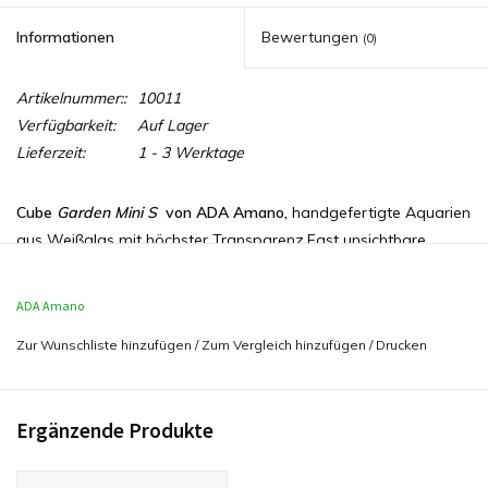
Informationen
Bewertungen
(0)
Artikelnummer::
10011
Verfügbarkeit:
Auf Lager
Lieferzeit:
1 - 3 Werktage
Cube
Garden Mini S
von ADA Amano,
handgefertigte Aquarien
aus Weißglas mit höchster Transparenz.Fast unsichtbare
Silizium-Verklebung.Schnörkelloses Design und höchste
Qualität - faszinierende Unterwasserlandschaften
ADA Amano
ungestört genießen.
Zur Wunschliste hinzufügen
/
Zum Vergleich hinzufügen
/
Drucken
Maße:
31X18X24 (BxTxH)
Ergänzende Produkte
Inhalt:
12 Liter
Inklusive Edelstahlhaken (Hooks) für Abdeckscheibe (nicht im