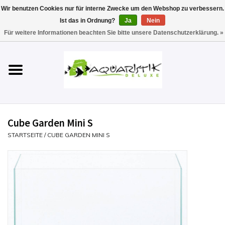
Wir benutzen Cookies nur für interne Zwecke um den Webshop zu verbessern.
Ist das in Ordnung?
Ja
Nein
0 Artikel - €0,00
Für weitere Informationen beachten Sie bitte unsere Datenschutzerklärung. »
Startseite
Aquarien
Technik
Cube Garden Mini S
Futter
STARTSEITE
/
CUBE GARDEN MINI S
Einrichten & Gestalten
Pflege
Werkzeuge